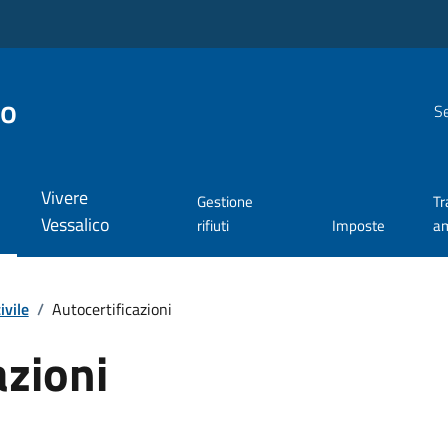
co
Se
Vivere
Gestione
Tr
Vessalico
rifiuti
Imposte
am
ivile
/
Autocertificazioni
azioni