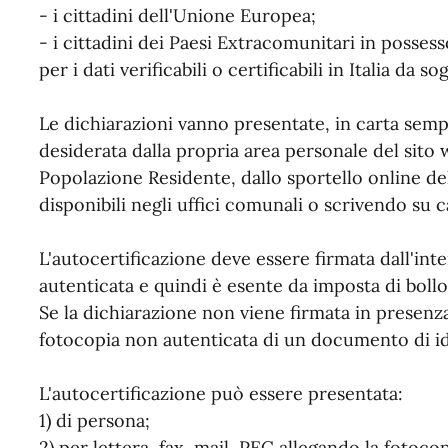
- i cittadini dell'Unione Europea;
- i cittadini dei Paesi Extracomunitari in posses
per i dati verificabili o certificabili in Italia da so
Le dichiarazioni vanno presentate, in carta semp
desiderata dalla propria area personale del sit
Popolazione Residente, dallo sportello online 
disponibili negli uffici comunali o scrivendo su ca
L'autocertificazione deve essere firmata dall'int
autenticata e quindi è esente da imposta di bollo
Se la dichiarazione non viene firmata in presenza
fotocopia non autenticata di un documento di ide
L'autocertificazione può essere presentata:
1) di persona;
2) per lettera, fax, mail, PEC allegando la fotoc