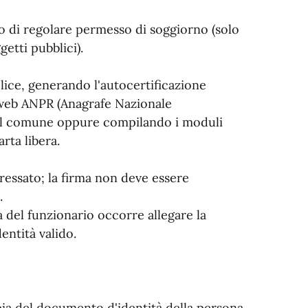
so di regolare permesso di soggiorno (solo
ggetti pubblici).
lice, generando l'autocertificazione
o web ANPR (Anagrafe Nazionale
del comune oppure compilando i moduli
rta libera.
eressato; la firma non deve essere
.
 del funzionario occorre allegare la
ntità valido.
opia del documento d'identità della persona