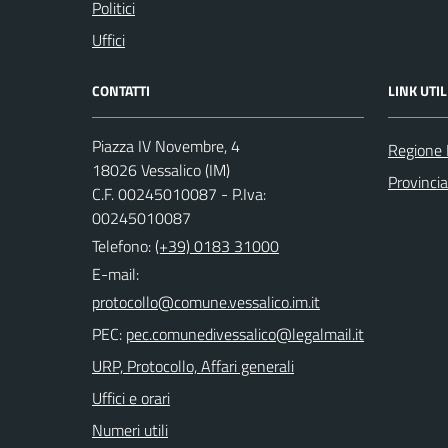
Politici
Uffici
CONTATTI
LINK UTIL
Piazza IV Novembre, 4
Regione 
18026 Vessalico (IM)
Provincia
C.F. 00245010087 - P.Iva:
00245010087
Telefono:
(+39) 0183 31000
E-mail:
PEC:
URP, Protocollo, Affari generali
Uffici e orari
Numeri utili