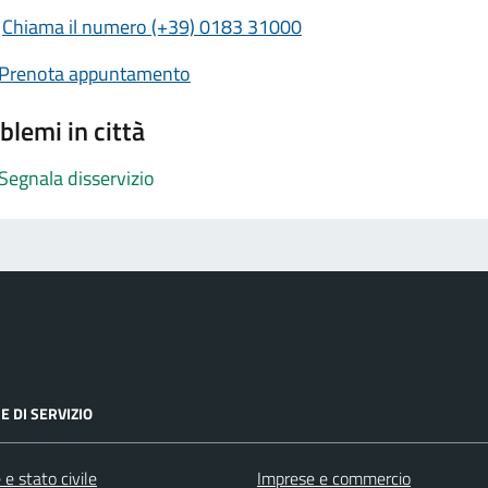
Chiama il numero (+39) 0183 31000
Prenota appuntamento
blemi in città
Segnala disservizio
E DI SERVIZIO
e stato civile
Imprese e commercio