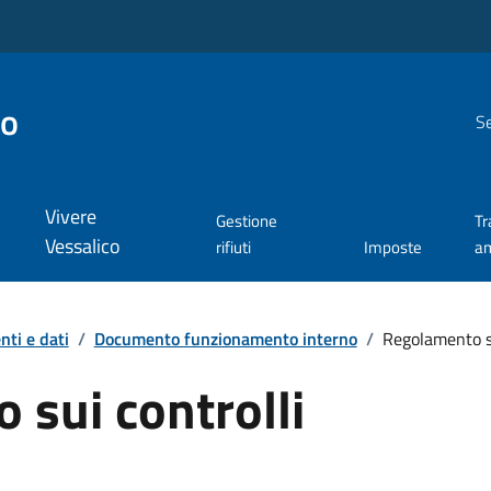
co
Se
Vivere
Gestione
Tr
Vessalico
rifiuti
Imposte
am
ti e dati
/
Documento funzionamento interno
/
Regolamento su
sui controlli