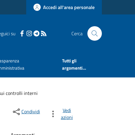
Accedi all'area personale
guici su
Cerca
asparenza
Tutti gli
ministrativa
argomenti...
i controlli interni
Vedi
Condividi
azioni