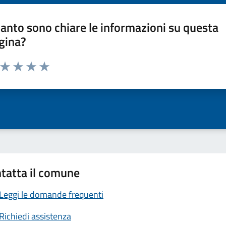
anto sono chiare le informazioni su questa
gina?
a da 1 a 5 stelle la pagina
ta 1 stelle su 5
Valuta 2 stelle su 5
Valuta 3 stelle su 5
Valuta 4 stelle su 5
Valuta 5 stelle su 5
tatta il comune
Leggi le domande frequenti
Richiedi assistenza