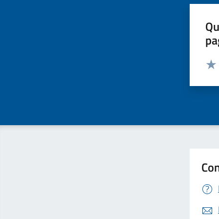
Qu
pa
Valut
Valu
Con