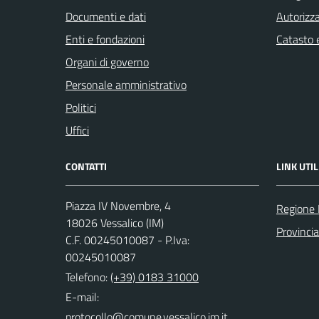
Documenti e dati
Autorizza
Enti e fondazioni
Catasto e
Organi di governo
Personale amministrativo
Politici
Uffici
CONTATTI
LINK UTIL
Piazza IV Novembre, 4
Regione 
18026 Vessalico (IM)
Provincia
C.F. 00245010087 - P.Iva:
00245010087
Telefono:
(+39) 0183 31000
E-mail: